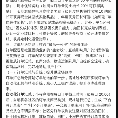
期激励包括每日冲单奖励（如当日订单量达到 50 单可获得额外奖
励）、周末促销奖励（如周末订单量同比增长 20% 可获得奖
励）；长期激励包括月度排名奖励（如月度销售额排名前 10 的团
长可获得现金奖励或实物奖品）、年度优秀团长评选（如评选 “年
度最佳团长”，给予旅游奖励或品牌曝光机会）。此外，平台还可
通过 “团长成长体系” 激励团长提升能力，如团长完成培训课程、
达到一定业绩目标，可提升等级，解锁更多权益（如开通专属客
服、获得定制化运营指导）。
三、订单配送功能：打通 “最后一公里” 的服务闭环
订单配送是社区团购业务的 “生命线”，直接影响用户的消费体验
与复购意愿。订单配送功能需围绕 “高效、准时、低成本” 设计，
覆盖从订单汇总、仓库分拣、物流运输到用户自提的全流程，确
保商品及时、完好地送达用户手中。
（一）订单汇总与分拣：提升供应链效率
订单汇总与分拣是订单配送的第一步，需通过小程序实现订单的
自动化汇总与精准分拣，减少人工操作误差，提升仓库处理效
率。
自动化订单汇总
：小程序需在每日订单截止时间（如每日 20:00）
后，自动将各社区的订单按商品类别、规格进行汇总，生成 “平台
总订单表” 与 “社区分订单表”。平台总订单表用于向供应商采购商
品或从仓库调拨库存；社区分订单表则发送至对应社区的团长，
用于团长核对订单、准备自提。同时，小程序需支持订单异常预