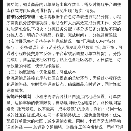
警功能，如某商品的订单量超出库存数量，需及时提醒平台调整
库存或与供应商沟通补货，避免出现 “超卖” 情况。
精准化分拣管理
：仓库需根据平台总订单表进行商品分拣，小程
序需提供分拣管理功能，帮助仓库人员高效完成分拣工作。分拣
功能需包含以下模块：分拣任务分配（将分拣任务分配给不同的
分拣人员，明确分拣商品、数量、完成时间）、分拣进度跟踪
（实时展示每个分拣任务的完成情况，如 “已完成 80%”“待分
拣”）、分拣错误纠正（若分拣人员发现商品数量与订单不符，可
通过小程序提交异常反馈，平台审核后调整订单或补货）。分拣
完成后，商品需按社区打包，贴上包含社区名称、团长信息、订
单数量的标签，便于后续运输。
（二）物流运输：优化路径，降低成本
物流运输是连接仓库与社区自提点的关键环节，需通过小程序优
化运输路径、实时监控运输状态，确保商品准时送达，同时降低
运输成本。
智能路径规划
：小程序需结合各社区自提点的地理位置、订单数
量、运输车辆的载重限制，自动规划最优运输路径。路径规划需
遵循 “距离最短、效率最高、成本最低” 的原则，例如：将同一区
域的社区自提点规划在同一条运输路线上，避免重复绕路；优先
配送订单量大的社区，减少运输次数。同时，小程序需支持手动
调整路径 —— 若遇到交通拥堵、道路施工等突发情况，司机可通