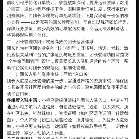
借助小程序简化订单统计、收益核算流程，提升运营效率；对用
户而言，通过小程序便捷下单、实时查看订单进度，获得更好的
消费体验。而团长管理与订单配送功能，正是实现这一价值的核
心支撑 —— 缺乏完善的团长管理功能，平台难以规范团长行为、
保障服务质量；缺少高效的订单配送功能，商品无法及时送达，
将直接影响用户信任。
二、团长管理功能：构建高效的团长运营体系
团长作为社区团购业务的 “核心资产”，其招募、培训、考核、激
励直接关系到平台的扩张速度与服务质量。团长管理功能需围绕
“全生命周期管理” 设计，覆盖团长从入驻到运营的各个环节，帮
助平台实现对团长的规范化、精细化管理。
（一）团长入驻与资质审核：严把 “入口关”
团长入驻是团长管理的第一步，需通过严格的资质审核，确保团
长具备开展社区团购业务的能力与信誉，避免因团长资质不足影
响平台口碑。
多维度入驻申请
：小程序需提供清晰的团长入驻入口，申请人可
通过小程序填写入驻信息，包括基础信息（姓名、联系方式、所
在社区名称、社群规模）、资质证明（如社区居住证明、社群截
图）、个人简介（如过往运营经验、服务理念）。为提升入驻效
率，小程序可支持信息一键填写（如授权获取手机号）、证件拍
照上传，减少手动输入工作量。