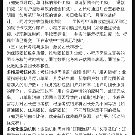
（如完成月度订单目标的额外奖励、邀请新团长的奖励）、退款
扣减（如用户退款导致的佣金扣减）。团长可通过后台查看收益
明细（如每笔订单对应的佣金、每日收益汇总、月度收益统
计），同时支持收益提现功能 —— 团长可申请将收益提现至绑定
的银行卡或支付账户，小程序需明确提现规则（如最低提现金
额、提现到账时间、手续费标准），并实时展示提现进度（如 “提
现申请已提交，正在审核中”“提现已到账”）。
（三）团长考核与激励：激发团长积极性
为保障团长服务质量、推动团长提升业绩，小程序需建立完善的
团长考核与激励机制，通过数据化考核评估团长表现，通过多元
化激励激发团长积极性。
多维度考核体系
：考核指标需涵盖 “业绩指标” 与 “服务指标”：业
绩指标包括月度订单量、月度销售额、新增用户数（通过团长邀
请加入的用户数）；服务指标包括用户好评率（用户对团长服务
的评价）、售后处理效率（用户售后申请的响应时间、处理完成
率）、订单取消率（因团长原因导致的订单取消比例）。小程序
需每月对团长进行考核，根据考核结果将团长分为不同等级（如
普通团长、优秀团长、金牌团长），不同等级对应不同的权益
（如更高的佣金比例、优先获取优质商品资源、参与平台活动的
优先权）。
多元化激励机制
：激励机制需兼顾 “短期激励” 与 “长期激励”：短