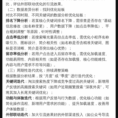
比，评估外部联动优化的引流效果。
（二）数据差异分析：找到优化短板
对比不同时期、不同关键词的数据分析优化短板：
排名下降分析
：若某核心关键词排名下降，需排查是否存在 “基础
信息修改（如名称变更）、用户数据下降（如点击率降低）、平
台规则调整” 等原因，针对性调整；
点击率低分析
：若搜索曝光量高但点击率低，需优化小程序名称
吸引力、图标设计、简介相关性（如名称是否含精准关键词、图
标是否清晰、简介是否突出核心优势）；
留存率低分析
：若用户点击进入后留存率低，需优化加载速度、
功能易用性、内容相关性（如是否存在加载慢、核心功能难找、
内容与用户需求不符等问题）。
（三）周期性迭代优化：持续调整策略
根据数据分析结果，按 “月度” 或 “季度” 进行迭代优化：
关键词迭代
：淘汰搜索热度下降或竞争度过高的关键词，新增用
户反馈的高频搜索关键词（如用户近期频繁搜索 “深夜外卖”，可
将其加入长尾关键词优化）；
功能与体验迭代
：根据用户反馈与行为数据，优化核心功能（如
简化操作流程、新增用户需求的功能）、提升加载速度，改善用
户体验数据；
外部联动迭代
：加大引流效果好的外部渠道投入（如公众号导流