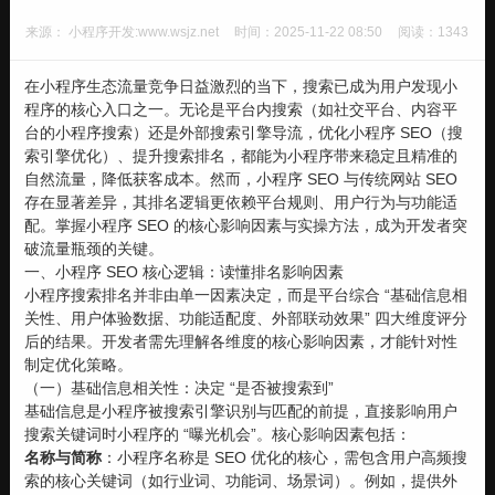
来源： 小程序开发:www.wsjz.net
时间：2025-11-22 08:50
阅读：1343
在小程序生态流量竞争日益激烈的当下，搜索已成为用户发现小
程序的核心入口之一。无论是平台内搜索（如社交平台、内容平
台的小程序搜索）还是外部搜索引擎导流，优化小程序 SEO（搜
索引擎优化）、提升搜索排名，都能为小程序带来稳定且精准的
自然流量，降低获客成本。然而，小程序 SEO 与传统网站 SEO
存在显著差异，其排名逻辑更依赖平台规则、用户行为与功能适
配。掌握小程序 SEO 的核心影响因素与实操方法，成为开发者突
破流量瓶颈的关键。
一、小程序 SEO 核心逻辑：读懂排名影响因素
小程序搜索排名并非由单一因素决定，而是平台综合 “基础信息相
关性、用户体验数据、功能适配度、外部联动效果” 四大维度评分
后的结果。开发者需先理解各维度的核心影响因素，才能针对性
制定优化策略。
（一）基础信息相关性：决定 “是否被搜索到”
基础信息是小程序被搜索引擎识别与匹配的前提，直接影响用户
搜索关键词时小程序的 “曝光机会”。核心影响因素包括：
名称与简称
：小程序名称是 SEO 优化的核心，需包含用户高频搜
索的核心关键词（如行业词、功能词、场景词）。例如，提供外