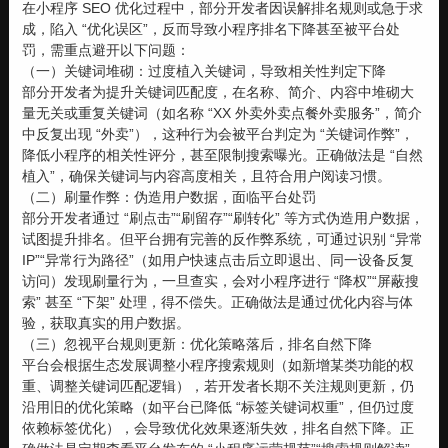
在小程序 SEO 优化过程中，部分开发者因误解排名规则或急于求
成，陷入 “优化误区”，反而导致小程序排名下降甚至被平台处
罚，需重点避开以下问题：
（一）关键词堆砌：过度植入关键词，导致相关性判定下降
部分开发者为提升关键词匹配度，在名称、简介、内容中堆砌大
量无关或重复关键词（如名称 “XX 外卖外卖点餐外卖服务”，简介
中反复出现 “外卖”），这种行为会被平台判定为 “关键词作弊”，
降低小程序的相关性评分，甚至限制搜索曝光。正确做法是 “自然
植入”，确保关键词与内容高度相关，且符合用户阅读习惯。
（二）刷量作弊：伪造用户数据，面临平台处罚
部分开发者通过 “刷点击”“刷留存”“刷转化” 等方式伪造用户数据，
试图提升排名。但平台拥有完善的反作弊系统，可通过识别 “异常
IP”“异常行为路径”（如用户快速点击后立即退出、同一设备反复
访问）发现刷量行为，一旦查实，会对小程序进行 “降权”“屏蔽搜
索” 甚至 “下架” 处理，得不偿失。正确做法是通过优化内容与体
验，获取真实的用户数据。
（三）忽视平台规则更新：优化策略落后，排名自然下降
平台会根据生态发展调整小程序搜索规则（如新增某类功能的权
重、调整关键词匹配逻辑），若开发者长期不关注规则更新，仍
沿用旧的优化策略（如平台已降低 “标签关键词权重”，但仍过度
依赖标签优化），会导致优化效果逐渐失效，排名自然下降。正