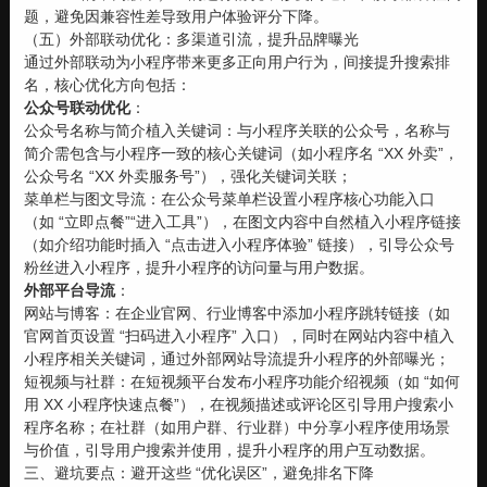
题，避免因兼容性差导致用户体验评分下降。
（五）外部联动优化：多渠道引流，提升品牌曝光
通过外部联动为小程序带来更多正向用户行为，间接提升搜索排
名，核心优化方向包括：
公众号联动优化
：
公众号名称与简介植入关键词：与小程序关联的公众号，名称与
简介需包含与小程序一致的核心关键词（如小程序名 “XX 外卖”，
公众号名 “XX 外卖服务号”），强化关键词关联；
菜单栏与图文导流：在公众号菜单栏设置小程序核心功能入口
（如 “立即点餐”“进入工具”），在图文内容中自然植入小程序链接
（如介绍功能时插入 “点击进入小程序体验” 链接），引导公众号
粉丝进入小程序，提升小程序的访问量与用户数据。
外部平台导流
：
网站与博客：在企业官网、行业博客中添加小程序跳转链接（如
官网首页设置 “扫码进入小程序” 入口），同时在网站内容中植入
小程序相关关键词，通过外部网站导流提升小程序的外部曝光；
短视频与社群：在短视频平台发布小程序功能介绍视频（如 “如何
用 XX 小程序快速点餐”），在视频描述或评论区引导用户搜索小
程序名称；在社群（如用户群、行业群）中分享小程序使用场景
与价值，引导用户搜索并使用，提升小程序的用户互动数据。
三、避坑要点：避开这些 “优化误区”，避免排名下降