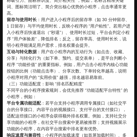
称吸引力、图标辨识度、简介相关性”，例如，名称含精准关键
词、图标简洁明了、简介突出核心优势的小程序，点击率通常更
高。
留存与使用时长
：用户进入小程序后的留存率（如 30 分钟留存、
1 日留存）与平均使用时长，反映小程序的 “用户粘性”。若用户进
入小程序后快速退出（“秒退”）、使用时长过短，平台会判定小程
序 “用户体验差”，降低排名；反之，留存率高、使用时长长，说
明小程序能满足用户需求，排名权重会提升。
互动与转化数据
：用户在小程序内的互动行为（如点击、收藏、
分享）与转化行为（如下单、预约、提交表单），是平台判断小
程序 “功能价值” 的重要指标。例如，用户点击小程序内核心功能
按钮的比例（功能点击率）、分享次数、下单转化率越高，说明
小程序对用户的 “实用价值” 越强，排名越容易靠前。
（三）功能适配度：影响 “排名匹配精度”
不同平台的小程序搜索规则，会优先推荐 “功能适配平台特性” 的
小程序，例如：
平台专属功能适配
：若平台支持小程序调用专属接口（如社交平
台的分享接口、内容平台的视频接口、支付平台的支付接口），
适配这些接口的小程序会获得额外排名权重。例如，支持社交分
享功能的小程序，在社交平台搜索中更易被推荐；支持视频展示
功能的小程序，在内容平台搜索中排名更有优势。
响应速度与兼容性
：小程序的加载速度（如首屏加载时间）、多