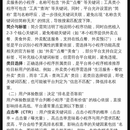
卖服务的小程序，名称可包含 “外卖”“点餐” 等关键词；工具类小
程序可包含 “工具”“查询” 等关键词。同时，平台允许设置的 “简
称” 需与名称呼应，进一步强化关键词关联，避免出现 “名称含关
键词但简称无关” 的情况，导致搜索匹配度下降。
简介与标签
：简介需简洁明了地说明小程序功能，同时自然植入
2-3 个核心关键词，避免堆砌关键词（如 “本小程序提供外卖点
餐、美食外卖、外卖配送服务，支持在线点餐、外卖预订”）；标
签是平台识别小程序属性的重要依据，需选择与小程序功能高度
相关的官方标签（如 “外卖”“点餐”“美食”），部分平台支持自定义
标签，可补充核心关键词标签，但需符合平台规则，避免违规。
类目选择
：正确选择小程序所属类目，是平台将小程序精准推荐
给目标用户的基础。例如，外卖类小程序需选择 “生活服务 - 餐饮
外卖” 类目，而非 “工具 - 查询工具” 类目；若类目选择错误，即使
关键词匹配，也可能被平台判定为 “信息不匹配”，降低排名权
重。
（二）用户体验数据：决定 “排名是否靠前”
用户体验数据是平台判断小程序 “是否有价值” 的核心依据，直接
影响排名高低。平台通常重点监测以下数据：
点击率（CTR）
：用户搜索关键词后，点击小程序的概率（点击
率 = 点击量 / 曝光量）。高点击率意味着小程序与用户需求匹配
度高，平台会给予更高排名权重。影响点击率的关键因素包括 “名