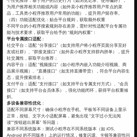
个性化推荐：基于用户的历史行为（如浏览记录、使用偏好），
为用户推荐相关功能或内容（如外卖小程序推荐用户常点的菜
品，工具类小程序推荐用户常用的功能），提升用户留存率。
（四）功能适配优化：贴合平台规则，获取额外权重
不同平台的小程序搜索规则存在差异，需针对性适配平台专属功
能与技术要求，获取平台给予的 “规则内权重”：
平台专属接口适配
：
社交平台：适配 “分享接口”（如支持用户将小程序页面分享至好
友或社群）、“群接龙接口”（如外卖小程序支持群内拼单），提升
社交属性，获取平台推荐；
内容平台：适配 “视频接口”（如小程序内嵌入功能介绍视频、商
品展示视频）、“直播接口”（如支持直播带货），符合平台内容生
态，提升搜索排名；
支付平台：适配 “支付接口”（如支持平台专属支付方式）、“会员
接口”（如支持平台会员体系），强化功能闭环，获得平台权重倾
斜。
多设备兼容性优化
：
适配不同屏幕尺寸：确保小程序在手机、平板等不同设备上显示
正常，按钮、文字大小适配屏幕，避免出现 “文字过小无法阅
读”“按钮超出屏幕” 等问题；
兼容不同系统版本：测试小程序在不同系统版本（如 iOS、
Android 的不同版本）上的运行情况，修复闪退、卡顿等兼容性问