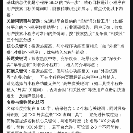
基础信息优化是小程序 SEO 的 “第一步”，核心目标是让小程序在
用户搜索目标关键词时，能被精准识别并展示，重点优化以下内
容：
关键词调研与筛选
：先通过平台提供的 “关键词分析工具”（如部
分平台的 “小程序数据助手”）、行业调研报告、用户反馈，收集
用户搜索小程序时常用的关键词，按 “搜索热度”“竞争度”“相关性”
三个维度分级：
核心关键词
：搜索热度高、与小程序功能高度相关（如 “外卖”“点
餐” 对餐饮小程序），优先植入名称与简称；
长尾关键词
：搜索热度中等、竞争度低、场景化强（如 “深夜外
卖”“早餐点餐” 对餐饮小程序），植入简介与标签；
拓展关键词
：搜索热度低、但与核心功能相关（如 “外卖优惠
券”“点餐攻略”），可在小程序内页面标题或内容中自然植入。
避免选择与小程序功能无关的 “高热度关键词”（如工具类小程序
植入 “外卖” 关键词），否则会因 “相关性低” 导致用户点击后快速
退出，反而降低排名。
名称与简称优化技巧
：
名称长度控制在 6-10 字，确保包含 1-2 个核心关键词，同时具备
辨识度（如 “XX 外卖点餐”“XX 查询工具”），避免过长或过短；
简称需提炼名称核心关键词，与名称呼应（如名称 “XX 外卖点
餐”，简称 “XX 外卖”），若平台允许，可设置 2-3 个不同简称，