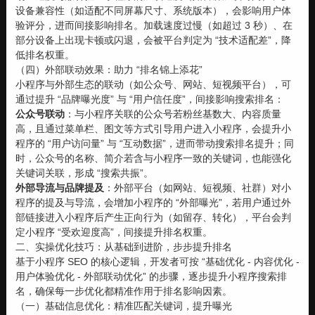
设备兼容性（如适配不同屏幕尺寸、系统版本），会影响用户体
验评分，进而间接影响排名。加载速度过慢（如超过 3 秒）、在
部分设备上出现卡顿或闪退，会被平台判定为 “技术适配差”，降
低排名权重。
（四）外部联动效果：助力 “排名锦上添花”
小程序与外部生态的联动（如公众号、网站、短视频平台），可
通过提升 “品牌曝光度” 与 “用户信任度”，间接影响搜索排名：
公众号联动
：与小程序关联的公众号若粉丝基数大、内容质量
高，且通过菜单栏、图文等方式引导用户进入小程序，会提升小
程序的 “用户访问量” 与 “互动数据”，进而带动搜索排名提升；同
时，公众号的名称、简介若含与小程序一致的关键词，也能强化
关键词关联，形成 “搜索共振”。
外部导流与品牌提及
：外部平台（如网站、短视频、社群）对小
程序的提及与导流，会增加小程序的 “外部曝光”，若用户通过外
部链接进入小程序后产生正向行为（如留存、转化），平台会判
定小程序 “受欢迎度高”，间接提升排名权重。
二、实操优化技巧：从基础到进阶，步步提升排名
基于小程序 SEO 的核心逻辑，开发者可按 “基础优化 - 内容优化 -
用户体验优化 - 外部联动优化” 的步骤，逐步提升小程序搜索排
名，确保每一步优化都精准作用于排名影响因素。
（一）基础信息优化：精准匹配关键词，提升曝光