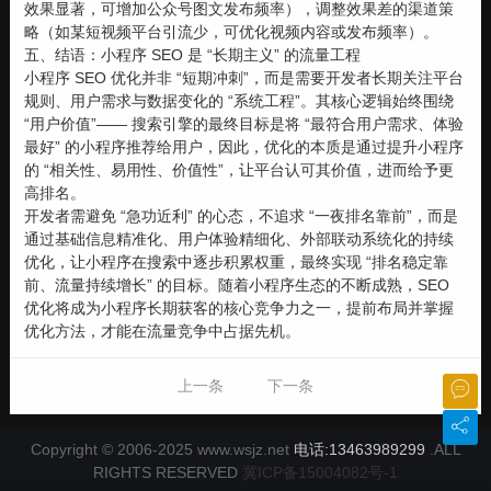
效果显著，可增加公众号图文发布频率），调整效果差的渠道策
略（如某短视频平台引流少，可优化视频内容或发布频率）。
五、结语：小程序 SEO 是 “长期主义” 的流量工程
小程序 SEO 优化并非 “短期冲刺”，而是需要开发者长期关注平台
规则、用户需求与数据变化的 “系统工程”。其核心逻辑始终围绕
“用户价值”—— 搜索引擎的最终目标是将 “最符合用户需求、体验
最好” 的小程序推荐给用户，因此，优化的本质是通过提升小程序
的 “相关性、易用性、价值性”，让平台认可其价值，进而给予更
高排名。
开发者需避免 “急功近利” 的心态，不追求 “一夜排名靠前”，而是
通过基础信息精准化、用户体验精细化、外部联动系统化的持续
优化，让小程序在搜索中逐步积累权重，最终实现 “排名稳定靠
前、流量持续增长” 的目标。随着小程序生态的不断成熟，SEO
优化将成为小程序长期获客的核心竞争力之一，提前布局并掌握
优化方法，才能在流量竞争中占据先机。
上一条
下一条
Copyright © 2006-2025 www.wsjz.net
电话:13463989299
.ALL
RIGHTS RESERVED
冀ICP备15004082号-1