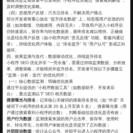
确做法是定期查看平台发布的 “小程序运营规范”“搜索规则解读”，
及时调整优化策略。
（四）忽视用户反馈：只关注排名，不解决用户痛点
部分开发者将重心放在 “提升排名数据” 上，却忽视用户反馈的问
题（如加载慢、功能难用、内容无关），导致用户进入小程序后
仍快速退出，留存率与转化数据差，最终排名难以维持。正确做
法是结合用户反馈（如小程序内的 “意见反馈” 功能、客服沟通记
录），持续优化用户体验，让 “排名提升” 与 “用户认可” 形成正向
循环。
四、效果监测与迭代：数据驱动优化，持续提升排名
小程序 SEO 优化并非 “一劳永逸”，需通过持续监测数据、分析效
果、调整策略，才能维持并提升排名。开发者可按以下步骤建立
“监测 - 分析 - 迭代” 的优化闭环：
（一）核心数据监测：明确优化效果
通过平台提供的 “小程序数据工具”（如数据助手、开发者后
台），重点监测以下 SEO 相关数据：
搜索曝光与排名
：记录核心关键词的搜索排名变化（如 “外卖” 关
键词下小程序的排名从第 20 名上升至第 5 名）、搜索曝光量（用
户通过搜索看到小程序的次数），判断基础信息优化是否有效；
用户行为数据
：监测搜索来源的用户点击率、留存率、使用时
长、转化率先，分析用户体验优化是否提升了正向数据；
外部联动数据
：统计从公众号、外部平台进入小程序的用户占