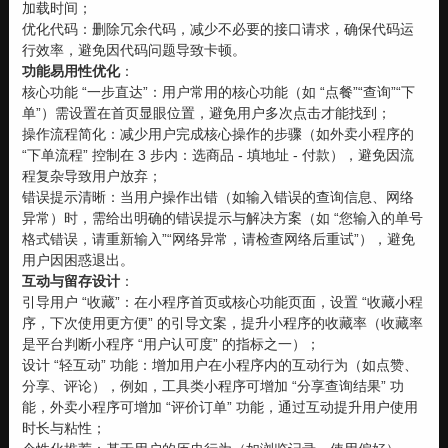
加载时间；
优化代码：删除冗余代码，减少不必要的接口请求，确保代码运
行效率，避免因代码问题导致卡顿。
功能易用性优化
：
核心功能 “一步直达”：用户常用的核心功能（如 “点餐”“查询”“下
单”）需设置在首页显眼位置，避免用户多次点击才能找到；
操作流程简化：减少用户完成核心操作的步骤（如外卖小程序的
“下单流程” 控制在 3 步内：选商品 - 填地址 - 付款），避免因流
程复杂导致用户放弃；
错误提示清晰：当用户操作出错（如输入错误的查询信息、网络
异常）时，需给出明确的错误提示与解决方案（如 “您输入的单号
格式错误，请重新输入”“网络异常，请检查网络后重试”），避免
用户因困惑退出。
互动与留存设计
：
引导用户 “收藏”：在小程序首页或核心功能页面，设置 “收藏小程
序，下次使用更方便” 的引导文案，提升小程序的收藏率（收藏率
是平台判断小程序 “用户认可度” 的指标之一）；
设计 “轻互动” 功能：增加用户在小程序内的互动行为（如点赞、
分享、评论），例如，工具类小程序可增加 “分享查询结果” 功
能，外卖小程序可增加 “评价订单” 功能，通过互动提升用户使用
时长与粘性；