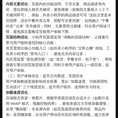
内容文案优化
：页面内的功能说明、引导文案、商品描述等内
容，需自然植入相关关键词，避免堆砌（如每段文案植入 1-2 个
关键词即可）。例如，外卖小程序的商品描述可写 “这款汉堡是本
店招牌，适合午餐外卖点单，搭配可乐更优惠”，自然融入 “午餐
外卖”“点单” 等关键词；同时，文案需简洁易懂，符合用户阅读习
惯，避免因文案晦涩导致用户体验下降。
页面结构优化
：小程序页面需采用 “清晰的层级结构”，让搜索引
擎与用户能快速找到核心功能：
首页需突出核心功能入口（如外卖小程序的 “立即点餐” 按钮、工
具类小程序的 “查询入口”），避免无关内容过多；
内页需设置 “面包屑导航”（如 “首页 - 早餐专区 - 包子类”），帮助
搜索引擎识别页面层级关系，同时方便用户返回上一级页面，提
升用户体验。
（三）用户体验优化：提升正向数据，巩固排名
用户体验数据直接影响排名权重，需从 “加载速度、功能易用性、
互动设计” 三个维度优化，提升用户留存、使用时长与转化：
加载速度优化
：
压缩静态资源：将图片、视频等资源压缩至合适大小（如图片采
用 WebP 格式，视频控制码率），避免资源过大导致加载缓慢；
采用 “懒加载”：非首屏内容（如页面底部的推荐内容、商品列
表）采用懒加载，仅当用户滑动至对应区域时再加载，减少首屏