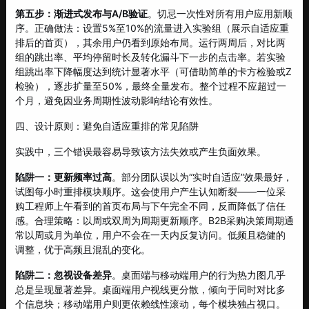
第五步：渐进式发布与A/B验证
。切忌一次性对所有用户应用新顺
序。正确做法：设置5%至10%的流量进入实验组（展示自适应重
排后的首页），其余用户仍看到原始布局。运行两周后，对比两
组的跳出率、平均停留时长及转化漏斗下一步的点击率。若实验
组跳出率下降幅度达到统计显著水平（可借助简单的卡方检验或Z
检验），逐步扩量至50%，最终全量发布。整个过程不应超过一
个月，避免因业务周期性波动影响结论有效性。
四、设计原则：避免自适应重排的常见陷阱
实践中，三个错误最容易导致该方法失效或产生负面效果。
陷阱一：更新频率过高
。部分团队误以为“实时自适应”效果最好，
试图每小时重排模块顺序。这会使用户产生认知断裂——一位采
购工程师上午看到的首页布局与下午完全不同，反而降低了信任
感。合理策略：以周或双周为周期更新顺序。B2B采购决策周期通
常以周或月为单位，用户不会在一天内反复访问。低频且稳健的
调整，优于高频且混乱的变化。
陷阱二：忽视设备差异
。桌面端与移动端用户的行为热力图几乎
总是呈现显著差异。桌面端用户视线更分散，倾向于同时对比多
个信息块；移动端用户则更依赖线性滚动，每个模块独占视口。