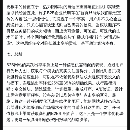
更根本的价值在于，热力图驱动的自适应重排迫使团队用实证数
据取代经验直觉。许多B2B企业长期存在“首页只能放我们最想宣
传的内容”这一思维惯性，而忽视了一个事实：用户并不关心企业
想说什么，只关心能否快速找到自己需要的信息。当模块顺序不
再是业务部门的权力领地，而成为可测量、可验证、可迭代的技
术问题时，整个网站的运营思路会从“广播式传播”转向“对话式响
应”。这种思维转变对降低跳出率的贡献，甚至超过算法本身。
七、总结
B2B网站的高跳出率本质上是一种信息供需错配的表现。通过用户
行为热力图，获取每个模块的真实关注度得分，并据此对首页模
块进行自适应重排，可以在不依赖复杂算法或大规模开发投入的
前提下，实现跳出率降低25%至35%的明确效果。执行路径清
晰：定义模块、清洗流量、计算权重、生成顺序、A/B验证。设计
上需注意更新频率、设备差异以及关注度与点击率的区分。最
终，将这一过程制度化形成持续优化闭环，能使网站从静态信息
容器进化为能够响应市场需求变化的自适应触达界面。对于任何
依赖线上渠道获取商机的B2B组织而言，这不只是一个技术优化课
题，更是一项具备明确投资回报率的战略决策。