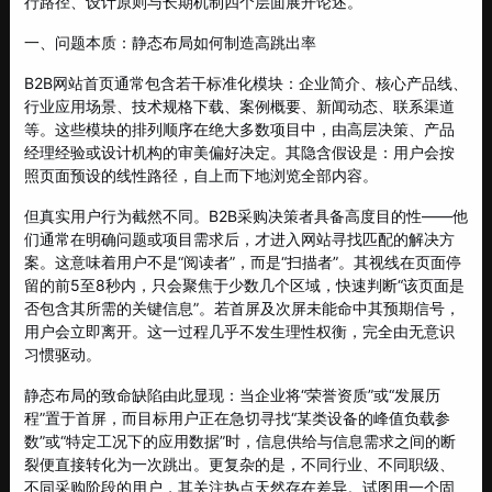
行路径、设计原则与长期机制四个层面展开论述。
一、问题本质：静态布局如何制造高跳出率
B2B网站首页通常包含若干标准化模块：企业简介、核心产品线、
行业应用场景、技术规格下载、案例概要、新闻动态、联系渠道
等。这些模块的排列顺序在绝大多数项目中，由高层决策、产品
经理经验或设计机构的审美偏好决定。其隐含假设是：用户会按
照页面预设的线性路径，自上而下地浏览全部内容。
但真实用户行为截然不同。B2B采购决策者具备高度目的性——他
们通常在明确问题或项目需求后，才进入网站寻找匹配的解决方
案。这意味着用户不是“阅读者”，而是“扫描者”。其视线在页面停
留的前5至8秒内，只会聚焦于少数几个区域，快速判断“该页面是
否包含其所需的关键信息”。若首屏及次屏未能命中其预期信号，
用户会立即离开。这一过程几乎不发生理性权衡，完全由无意识
习惯驱动。
静态布局的致命缺陷由此显现：当企业将“荣誉资质”或“发展历
程”置于首屏，而目标用户正在急切寻找“某类设备的峰值负载参
数”或“特定工况下的应用数据”时，信息供给与信息需求之间的断
裂便直接转化为一次跳出。更复杂的是，不同行业、不同职级、
不同采购阶段的用户，其关注热点天然存在差异。试图用一个固