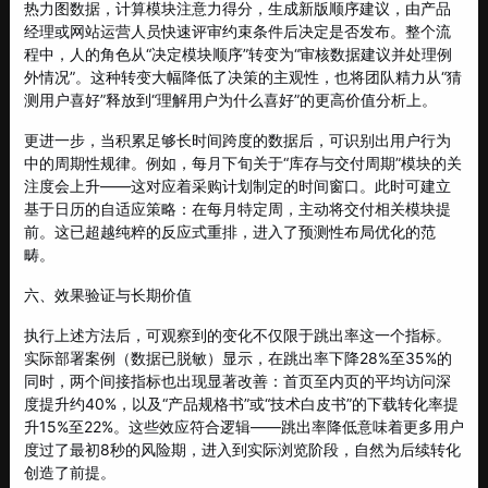
热力图数据，计算模块注意力得分，生成新版顺序建议，由产品
经理或网站运营人员快速评审约束条件后决定是否发布。整个流
程中，人的角色从“决定模块顺序”转变为“审核数据建议并处理例
外情况”。这种转变大幅降低了决策的主观性，也将团队精力从“猜
测用户喜好”释放到“理解用户为什么喜好”的更高价值分析上。
更进一步，当积累足够长时间跨度的数据后，可识别出用户行为
中的周期性规律。例如，每月下旬关于“库存与交付周期”模块的关
注度会上升——这对应着采购计划制定的时间窗口。此时可建立
基于日历的自适应策略：在每月特定周，主动将交付相关模块提
前。这已超越纯粹的反应式重排，进入了预测性布局优化的范
畴。
六、效果验证与长期价值
执行上述方法后，可观察到的变化不仅限于跳出率这一个指标。
实际部署案例（数据已脱敏）显示，在跳出率下降28%至35%的
同时，两个间接指标也出现显著改善：首页至内页的平均访问深
度提升约40%，以及“产品规格书”或“技术白皮书”的下载转化率提
升15%至22%。这些效应符合逻辑——跳出率降低意味着更多用户
度过了最初8秒的风险期，进入到实际浏览阶段，自然为后续转化
创造了前提。