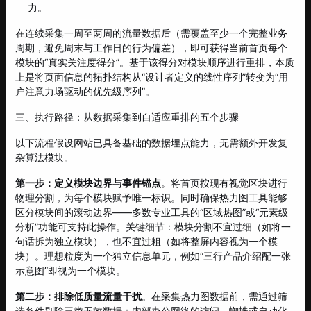
力。
在连续采集一周至两周的流量数据后（需覆盖至少一个完整业务
周期，避免周末与工作日的行为偏差），即可获得当前首页每个
模块的“真实关注度得分”。基于该得分对模块顺序进行重排，本质
上是将页面信息的拓扑结构从“设计者定义的线性序列”转变为“用
户注意力场驱动的优先级序列”。
三、执行路径：从数据采集到自适应重排的五个步骤
以下流程假设网站已具备基础的数据埋点能力，无需额外开发复
杂算法模块。
第一步：定义模块边界与事件锚点
。将首页按现有视觉区块进行
物理分割，为每个模块赋予唯一标识。同时确保热力图工具能够
区分模块间的滚动边界——多数专业工具的“区域热图”或“元素级
分析”功能可支持此操作。关键细节：模块分割不宜过细（如将一
句话拆为独立模块），也不宜过粗（如将整屏内容视为一个模
块）。理想粒度为一个独立信息单元，例如“三行产品介绍配一张
示意图”即视为一个模块。
第二步：排除低质量流量干扰
。在采集热力图数据前，需通过筛
选条件剔除三类无效数据：内部办公网络的访问、蜘蛛或自动化