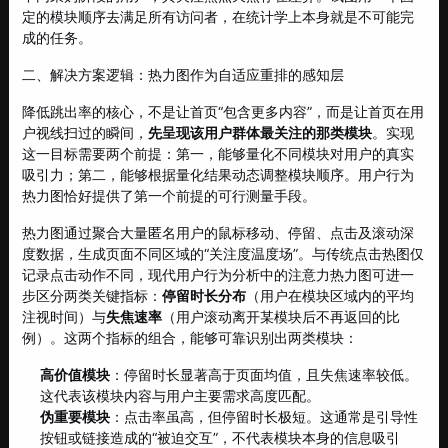
定的模块顺序去满足所有访问者，在统计学上本身就是不可能完
成的任务。
二、解决方案逻辑：热力图作为自适应重排的感知层
降低跳出率的核心，不是让首页“包含更多内容”，而是让首页在用
户视线扫过的瞬间，
先呈现该用户群体最关注的那类模块
。实现
这一目标需要两个前提：第一，能够量化不同模块对用户的真实
吸引力；第二，能够根据量化结果动态调整模块顺序。用户行为
热力图恰好提供了第一个前提的可行测量手段。
热力图通过聚合大量匿名用户的鼠标移动、停留、点击及滚动深
度数据，生成页面不同区域的“关注度温度场”。与传统点击热图仅
记录点击动作不同，现代用户行为分析中的注意力热力图可进一
步区分两类关键指标：
停留时长分布
（用户在模块区域内的平均
注视时间）与
失焦速率
（用户滚动离开某模块后不再返回的比
例）。这两个指标的组合，能够可靠识别出两类模块：
高价值模块
：停留时长显著高于页面均值，且失焦速率较低。
这代表该模块内容与用户主要需求高度匹配。
伪重要模块
：点击率虽高，但停留时长极短。这通常是引导性
按钮或链接造成的“被迫交互”，不代表模块本身的信息吸引