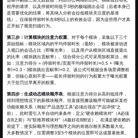
程序的请求、以及停留时间低于3秒的极端跳出会话（后者本身已
是需要优化的结果，将其纳入分析会拉低模块关注度的基准
线）。仅保留停留时长在8秒以上的有效会话，因为这些用户才真
正开始了视觉扫描行为。
第三步：计算模块的注意力权重
。对于每个模块，采集以下三个
原始指标：模块区域内的平均停留时长（毫秒）、模块被滚动进
入视口的会话占比（即曝光率）、以及用户从模块区域直接退出
的比率（模块跳出贡献率）。综合得分公式可采用加权算法，例
如：注意力得分 = (停留时长/页面平均停留时长)×0.5 + (曝光
率)×0.3 - (模块跳出贡献率)×0.2。该公式可根据业务场景调整权
重，但核心原则不变——延长停留时间的行为权重大于曝光权重
大于惩罚过早离开的权重。
第四步：生成动态模块顺序表
。根据注意力得分从高到低排序，
得到理想情况下的新模块顺序。但直接照搬该顺序可能破坏某些
功能依赖关系（例如“产品选型工具”必须出现在“产品详情”之
前）。此时需引入半自动约束条件：定义“硬依赖模块对”（A必须
在B之前）与“软推荐模块对”（A最好在B附近）。在满足硬依赖的
前提下，使实际顺序与理想顺序之间的肯德尔相关系数最大化。
大多数情况下，仅需调整3至5个模块的位置即可达成显著效果。