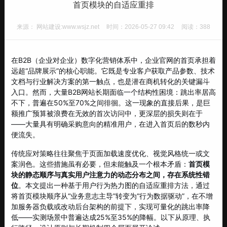
首页模块的自适应重排
来源： 网站建设:www.wsjz.net
时间：2026-05-27 09:42
阅读：388
在B2B（企业对企业）数字化营销体系中，企业官网的首页承担着
远超“品牌展示”的核心职能。它既是专业客户获取产品参数、技术
文档与行业解决方案的第一触点，也是潜在商机转化的关键漏斗
入口。然而，大量B2B网站长期面临一个结构性困境：跳出率居高
不下，普遍在50%至70%之间徘徊。这一现象的直接后果，是巨
额推广预算被浪费在无效的首次访问中，更深层的损失则在于
——大量具有明确采购意向的精准用户，在进入首页后的数秒内
便流失。
传统应对策略往往聚焦于页面加载速度优化、视觉风格统一或文
案润色。这些措施虽有必要，但未能触及一个根本矛盾：
首页模
块的静态顺序与真实用户注意力的动态分布之间，存在系统性错
位
。本文提出一种基于用户行为热力图的自适应重排方法，通过
将首页模块顺序从“业务意志主导”转变为“行为数据驱动”，在不增
加服务器负载或改动后台架构的前提下，实现可量化的跳出率降
低——实测场景中普遍达成25%至35%的降幅。以下从原理、执