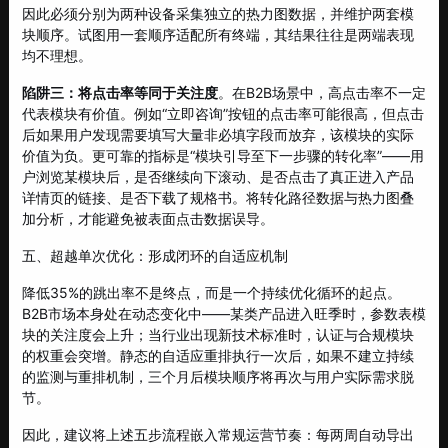
因此必须分别为两种设备采集独立的热力图数据，并维护两套模
块顺序。试图用一套顺序适配所有终端，其结果往往是两端表现
均不理想。
陷阱三：将点击率等同于关注度
。在B2B场景中，高点击率不一定
代表模块有价值。例如“立即咨询”按钮的点击率可能很高，但点击
后如果用户发现需要填写大量非必填字段而放弃，该模块的实际
价值为负。更可靠的指标是“模块引导至下一步骤的转化率”——用
户浏览某模块后，是否继续向下滚动、是否点击了真正进入产品
详情页的链接、是否下载了规格书。将转化路径数据与热力图叠
加分析，才能避免被表面点击数据误导。
五、超越单次优化：形成闭环的自适应机制
降低35%的跳出率不是终点，而是一个持续优化循环的起点。
B2B市场本身处在动态变化中——某类产品进入旺季时，参数表模
块的关注度会上升；当行业出现新技术标准时，认证与合规模块
的权重会突增。静态的自适应重排执行一次后，如果不建立持续
的监测与重排机制，三个月后模块顺序将再次与用户实际需求脱
节。
因此，建议将上述五步流程嵌入常规运营节奏：每两周自动导出