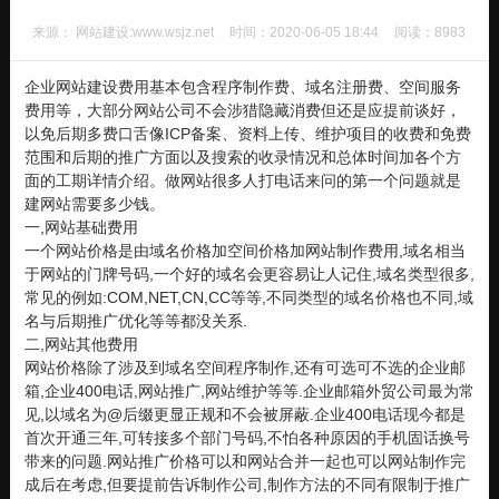
来源： 网站建设:www.wsjz.net
时间：2020-06-05 18:44
阅读：8983
企业网站建设费用基本包含程序制作费、域名注册费、空间服务
费用等，大部分网站公司不会涉猎隐藏消费但还是应提前谈好，
以免后期多费口舌像ICP备案、资料上传、维护项目的收费和免费
范围和后期的推广方面以及搜索的收录情况和总体时间加各个方
面的工期详情介绍。做网站很多人打电话来问的第一个问题就是
建网站需要多少钱。
一,网站基础费用
一个网站价格是由域名价格加空间价格加网站制作费用,域名相当
于网站的门牌号码,一个好的域名会更容易让人记住,域名类型很多,
常见的例如:COM,NET,CN,CC等等,不同类型的域名价格也不同,域
名与后期推广优化等等都没关系.
二,网站其他费用
网站价格除了涉及到域名空间程序制作,还有可选可不选的企业邮
箱,企业400电话,网站推广,网站维护等等.企业邮箱外贸公司最为常
见,以域名为@后缀更显正规和不会被屏蔽.企业400电话现今都是
首次开通三年,可转接多个部门号码,不怕各种原因的手机固话换号
带来的问题.网站推广价格可以和网站合并一起也可以网站制作完
成后在考虑,但要提前告诉制作公司,制作方法的不同有限制于推广